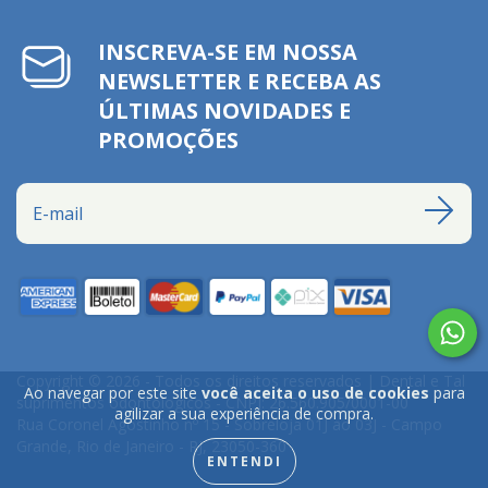
INSCREVA-SE EM NOSSA
NEWSLETTER E RECEBA AS
ÚLTIMAS NOVIDADES E
PROMOÇÕES
Copyright © 2026 - Todos os direitos reservados | Dental e Tal
Ao navegar por este site
você aceita o uso de cookies
para
suprimentos odontologicos - CNPJ: 26.560.905/0001-00
agilizar a sua experiência de compra.
Rua Coronel Agostinho nº 15 - Sobreloja 01J ao 03J - Campo
Grande, Rio de Janeiro - RJ, 23050-360
ENTENDI