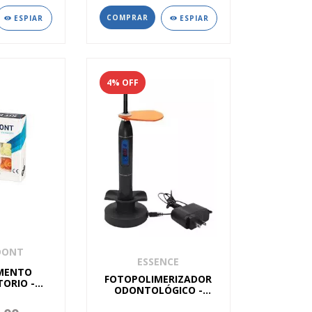
ESPIAR
ESPIAR
4
% OFF
DONT
ESSENCE
IMENTO
FOTOPOLIMERIZADOR
ORIO -
ODONTOLÓGICO -
DONT
ESSENCEDENTAL