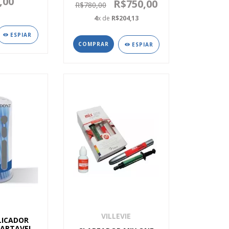
,00
R$750,00
R$780,00
4
x de
R$204,13
ESPIAR
ESPIAR
VILLEVIE
LICADOR
CARTAVEL