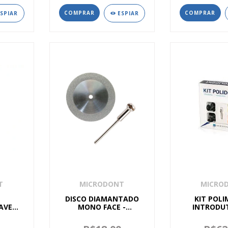
ESPIAR
ESPIAR
T
MICRODONT
MICRO
DISCO DIAMANTADO
KIT POL
AVEL -
MONO FACE -
INTRODUT
MICRODONT
MICRO