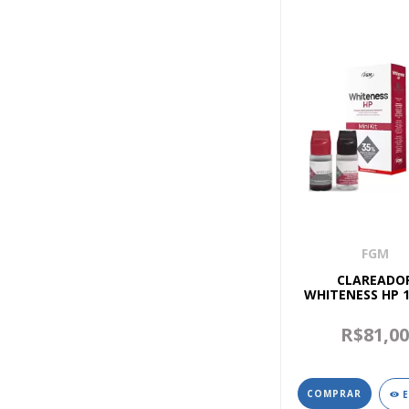
FGM
CLAREADO
WHITENESS HP 1
FGM
R$81,0