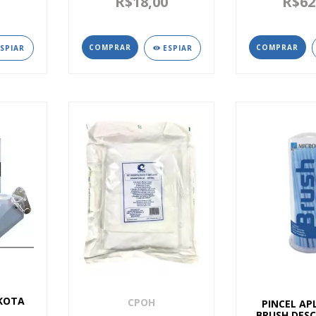
0
R$18,00
R$62
ESPIAR
ESPIAR
KOTA
CPOH
PINCEL AP
BRUSH DES