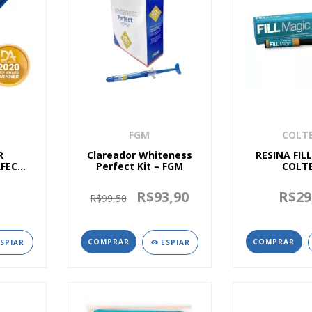
FGM
COLT
R
Clareador Whiteness
RESINA FIL
RFECT
Perfect Kit – FGM
COLT
 FGM
0
R$93,90
R$29
R$99,50
COMPRAR
COMPRAR
ESPIAR
ESPIAR