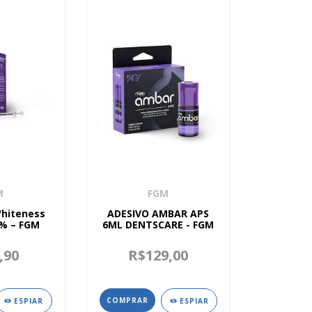
M
FGM
Whiteness
ADESIVO AMBAR APS
5% – FGM
6ML DENTSCARE - FGM
,90
R$129,00
ESPIAR
ESPIAR