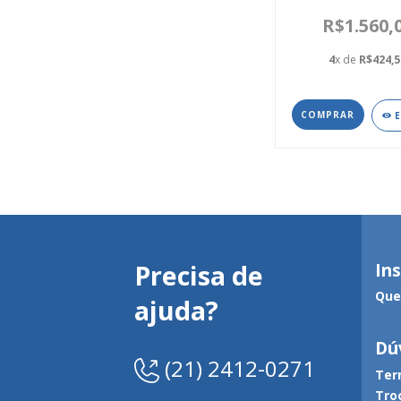
R$1.560,
4
x de
R$424,5
Precisa de
Ins
Que
ajuda?
Dú
(21) 2412-0271
Ter
Tro