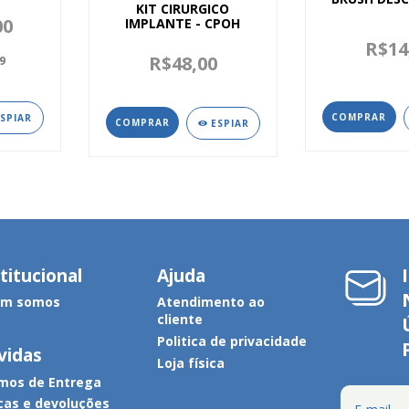
KIT CIRURGICO
00
IMPLANTE - CPOH
R$14
R$48,00
9
COMPRAR
ESPIAR
ESPIAR
titucional
Ajuda
m somos
Atendimento ao
cliente
Politica de privacidade
vidas
Loja física
mos de Entrega
cas e devoluções