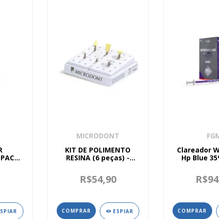
MICRODONT
FG
R
KIT DE POLIMENTO
Clareador 
PAC –
RESINA (6 peças) -
Hp Blue 3
MICRODONT
0
R$54,90
R$94
ESPIAR
ESPIAR