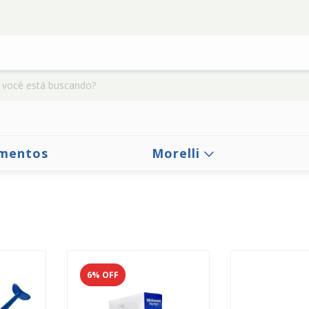
mentos
Morelli
6
% OFF